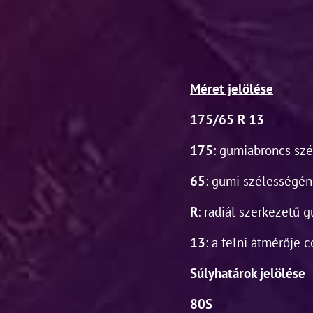
Méret jelölése
175/65 R 13
175
: gumiabroncs sz
65
: gumi szélességé
R
: radiál szerkezetű 
13
: a felni átmérője 
Súlyhatárok jelölése
80S