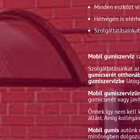
Minden eszközt v
Hétvégén is elérh
Szolgáltatásainkat 
Mobil gumiszerviz
sz
Szolgáltatásunkat a
gumicserét otthonáb
gumiszervizbe
látoga
Mobil gumiszervizü
gumicserét vagy javít
Önnek így nem kell k
állást. Amíg kollégá
Mobil gumis
autónk m
minőségben dolgozu