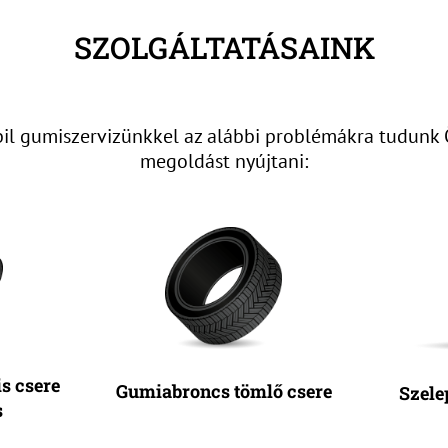
SZOLGÁLTATÁSAINK
bil gumiszervizünkkel az alábbi problémákra tudunk 
megoldást nyújtani:
s csere
Gumiabroncs tömlő csere
Szele
s