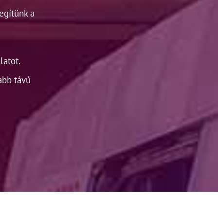
egítünk a
latot.
abb távú