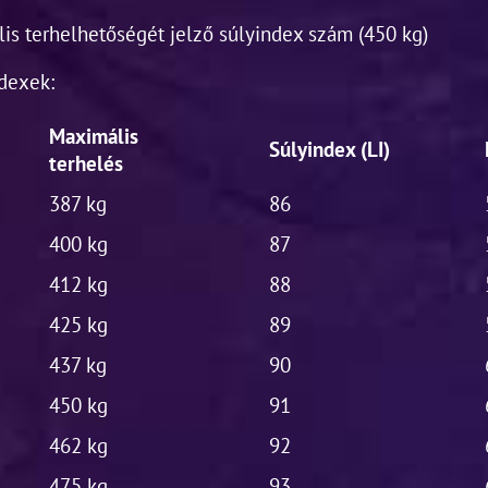
lis terhelhetőségét jelző súlyindex szám (450 kg)
dexek:
Maximális
Súlyindex (LI)
terhelés
387 kg
86
400 kg
87
412 kg
88
425 kg
89
437 kg
90
450 kg
91
462 kg
92
475 kg
93