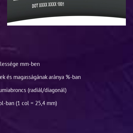
élessége mm-ben
nek és magasságának aránya %-ban
gumiabroncs (radiál/diagonál)
col-ban (1 col = 25,4 mm)