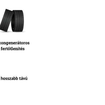
zongenerátoros
fertőtlenítés
 hosszabb távú