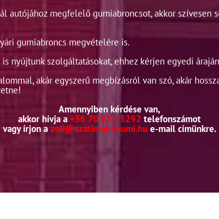
l autójához megfelelő gumiabroncsot, akkor szívesen s
nyári gumiabroncs megvételére is.
is nyújtunk szolgáltatásokat, ehhez kérjen egyedi áraján
alommal, akár egyszerű megbízásról van szó, akár hossz
etne!
Amennyiben kérdése van,
akkor hívja a
+36 70 675 3292
telefonszámot
vagy írjon a
zoli@szatimobilgumi.hu
e-mail címünkre.