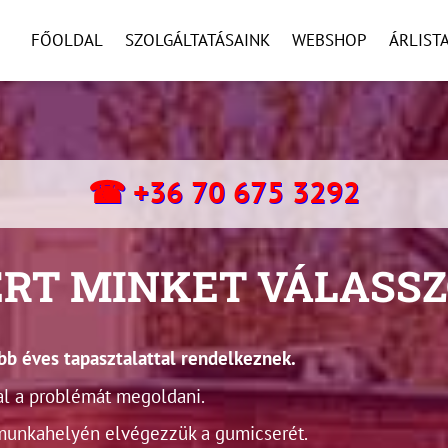
FŐOLDAL
SZOLGÁLTATÁSAINK
WEBSHOP
ÁRLIST
☎ +36 70 675 3292
RT MINKET VÁLASS
b éves tapasztalattal rendelkeznek.
l a problémát megoldani.
munkahelyén elvégezzük a gumicserét.