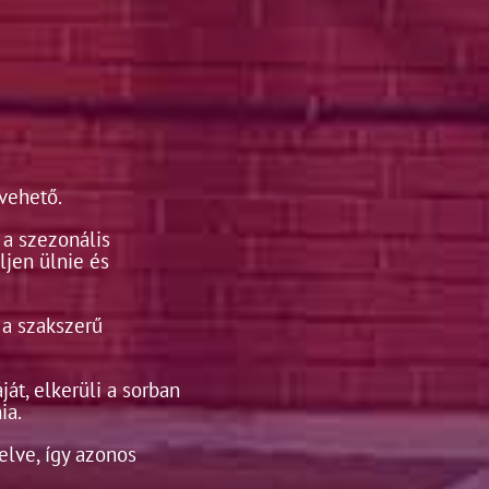
vehető.
 a szezonális
ljen ülnie és
 a szakszerű
át, elkerüli a sorban
ia.
elve, így azonos