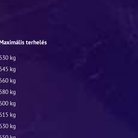
Maximális terhelés
530 kg
545 kg
560 kg
580 kg
600 kg
615 kg
630 kg
650 kg