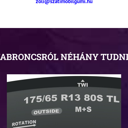
zoli@szatimobilgumi.hu
ABRONCSRÓL NÉHÁNY TUDN