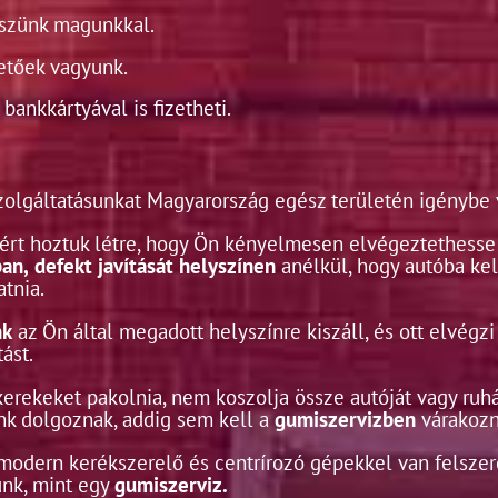
iszünk magunkkal.
etőek vagyunk.
bankkártyával is fizetheti.
olgáltatásunkat Magyarország egész területén igénybe 
zért hoztuk létre, hogy Ön kényelmesen elvégeztethesse
an,
defekt javítását helyszínen
anélkül, hogy autóba kel
tnia.
nk
az Ön által megadott helyszínre kiszáll, és ott elvégzi
ást.
erekeket pakolnia, nem koszolja össze autóját vagy ruháj
ink dolgoznak, addig sem kell a
gumiszervizben
várakozn
odern kerékszerelő és centrírozó gépekkel van felszer
nk, mint egy
gumiszerviz.