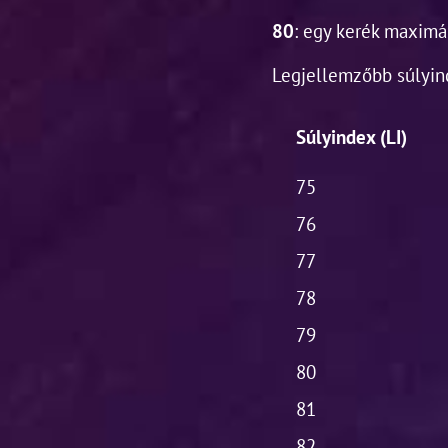
80
: egy kerék maximá
Legjellemzőbb súlyin
Súlyindex (LI)
75
76
77
78
79
80
81
82