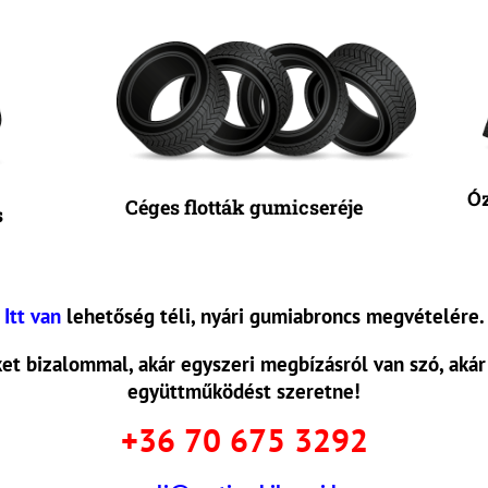
Ó
Céges flották gumicseréje
s
Itt van
lehetőség téli, nyári gumiabroncs megvételére.
et bizalommal, akár egyszeri megbízásról van szó, akár
együttműködést szeretne!
+36 70 675 3292